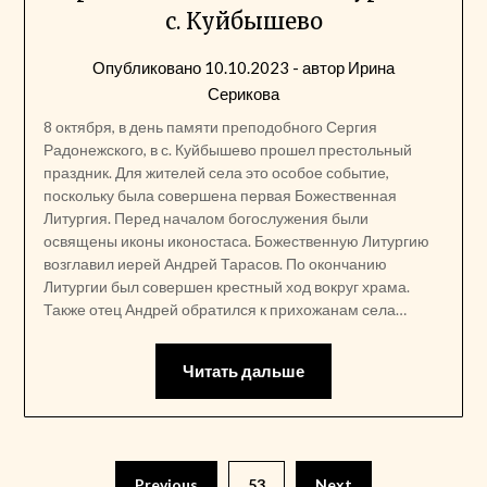
с. Куйбышево
Опубликовано
10.10.2023
- автор
Ирина
Серикова
8 октября, в день памяти преподобного Сергия
Радонежского, в с. Куйбышево прошел престольный
праздник. Для жителей села это особое событие,
поскольку была совершена первая Божественная
Литургия. Перед началом богослужения были
освящены иконы иконостаса. Божественную Литургию
возглавил иерей Андрей Тарасов. По окончанию
Литургии был совершен крестный ход вокруг храма.
Также отец Андрей обратился к прихожанам села…
Читать дальше
Пагинация
Previous
53
Next