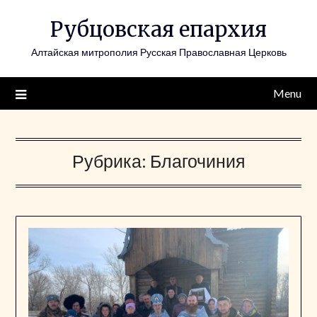
Skip
Рубцовская епархия
to
content
Алтайская митрополия Русская Православная Церковь
Menu
Рубрика:
Благочиния