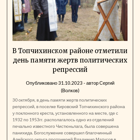
В Топчихинском районе отметили
день памяти жертв политических
репрессий
Опубликовано
31.10.2023
- автор
Сергий
(Волков)
30 октября, в день памяти жертв политических
репрессий, в поселке Кировский Топчихинского района
у поклонного креста, установленного на месте, где с
1932 по 1953гг. располагалось одно из отделений
печально известного Чистюньлага, была совершена
панихида. Богослужение совершил благочинный
Алейского округа протоиерей Владимир Матусов в