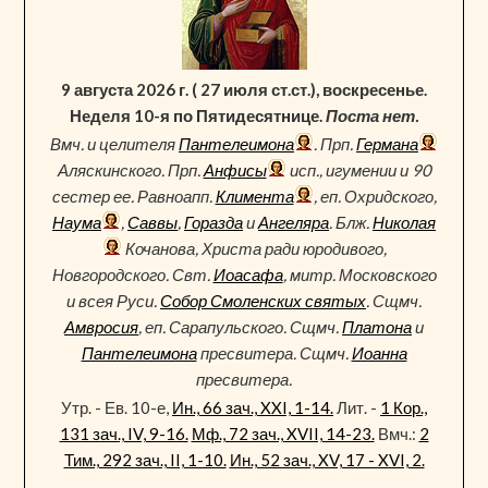
9 августа 2026 г. ( 27 июля ст.ст.), воскресенье.
Неделя 10-я по Пятидесятнице.
Поста нет.
Вмч. и целителя
Пантелеимона
. Прп.
Германа
Аляскинского. Прп.
Анфисы
исп., игумении и 90
сестер ее. Равноапп.
Климента
, еп. Охридского,
Наума
,
Саввы
,
Горазда
и
Ангеляра
. Блж.
Николая
Кочанова, Христа ради юродивого,
Новгородского. Свт.
Иоасафа
, митр. Московского
и всея Руси.
Собор Смоленских святых
. Сщмч.
Амвросия
, еп. Сарапульского. Сщмч.
Платона
и
Пантелеимона
пресвитера. Сщмч.
Иоанна
пресвитера.
Утр. - Ев. 10-е,
Ин., 66 зач., XXI, 1-14.
Лит. -
1 Кор.,
131 зач., IV, 9-16.
Мф., 72 зач., XVII, 14-23.
Вмч.:
2
Тим., 292 зач., II, 1-10.
Ин., 52 зач., XV, 17 - XVI, 2.