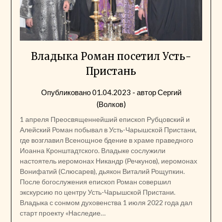
Владыка Роман посетил Усть-
Пристань
Опубликовано
01.04.2023
- автор
Сергий
(Волков)
1 апреля Преосвященнейший епископ Рубцовский и
Алейский Роман побывал в Усть-Чарышской Пристани,
где возглавил Всенощное бдение в храме праведного
Иоанна Кронштадтского. Владыке сослужили
настоятель иеромонах Никандр (Речкунов), иеромонах
Вонифатий (Слюсарев), дьякон Виталий Рощупкин.
После богослужения епископ Роман совершил
экскурсию по центру Усть-Чарышской Пристани.
Владыка с сонмом духовенства 1 июля 2022 года дал
старт проекту «Наследие…