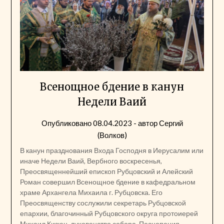
Всенощное бдение в канун
Недели Ваий
Опубликовано
08.04.2023
- автор
Сергий
(Волков)
В канун празднования Входа Господня в Иерусалим или
иначе Недели Ваий, Вербного воскресенья,
Преосвященнейший епископ Рубцовский и Алейский
Роман совершил Всенощное бдение в кафедральном
храме Архангела Михаила г. Рубцовска. Его
Преосвященству сослужили секретарь Рубцовской
епархии, благочинный Рубцовского округа протоиерей
Михаил Кизюн, духовенство собора. Песнопения