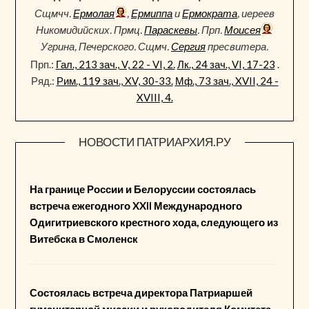
Сщмчч.
Ермолая
,
Ермиппа
и
Ермократа
, иереев
Никомидийских. Прмц.
Параскевы
. Прп.
Моисея
Угрина, Печерского. Сщмч.
Сергия
пресвитера.
Прп.:
Гал., 213 зач., V, 22 - VI, 2.
Лк., 24 зач., VI, 17-23
.
Ряд.:
Рим., 119 зач., XV, 30-33.
Мф., 73 зач., XVII, 24 -
XVIII, 4.
НОВОСТИ ПАТРИАРХИЯ.РУ
На границе России и Белоруссии состоялась
встреча ежегодного XXII Международного
Одигитриевского крестного хода, следующего из
Витебска в Смоленск
Состоялась встреча директора Патриаршей
гуманитарной миссии и руководителя Комитета