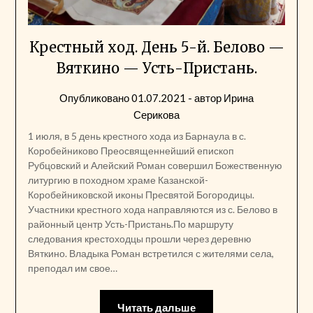
Крестный ход. День 5-й. Белово —
Вяткино — Усть-Пристань.
Опубликовано
01.07.2021
- автор
Ирина
Серикова
1 июля, в 5 день крестного хода из Барнаула в с.
Коробейниково Преосвященнейший епископ
Рубцовский и Алейский Роман совершил Божественную
литургию в походном храме Казанской-
Коробейниковской иконы Пресвятой Богородицы.
Участники крестного хода направляются из с. Белово в
районный центр Усть-Пристань.По маршруту
следования крестоходцы прошли через деревню
Вяткино. Владыка Роман встретился с жителями села,
преподал им свое…
Читать дальше