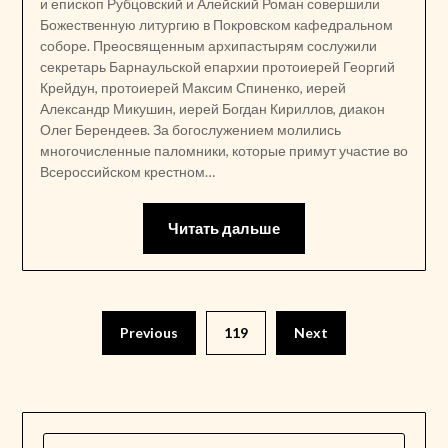
и епископ Рубцовский и Алейский Роман совершили
Божественную литургию в Покровском кафедральном
соборе. Преосвященным архипастырям сослужили
секретарь Барнаульской епархии протоиерей Георгий
Крейдун, протоиерей Максим Спиненко, иерей
Александр Микушин, иерей Богдан Кириллов, диакон
Олег Берендеев. За богослужением молились
многочисленные паломники, которые примут участие во
Всероссийском крестном…
Читать дальше
Пагинация
Previous
119
Next
записей
НАЙТИ: