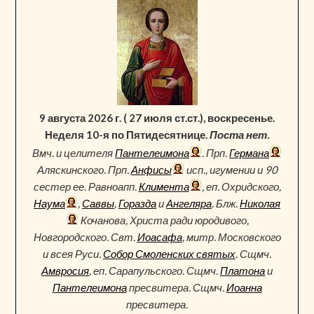
9 августа 2026 г. ( 27 июля ст.ст.), воскресенье.
Неделя 10-я по Пятидесятнице.
Поста нет.
Вмч. и целителя
Пантелеимона
. Прп.
Германа
Аляскинского. Прп.
Анфисы
исп., игумении и 90
сестер ее. Равноапп.
Климента
, еп. Охридского,
Наума
,
Саввы
,
Горазда
и
Ангеляра
. Блж.
Николая
Кочанова, Христа ради юродивого,
Новгородского. Свт.
Иоасафа
, митр. Московского
и всея Руси.
Собор Смоленских святых
. Сщмч.
Амвросия
, еп. Сарапульского. Сщмч.
Платона
и
Пантелеимона
пресвитера. Сщмч.
Иоанна
пресвитера.