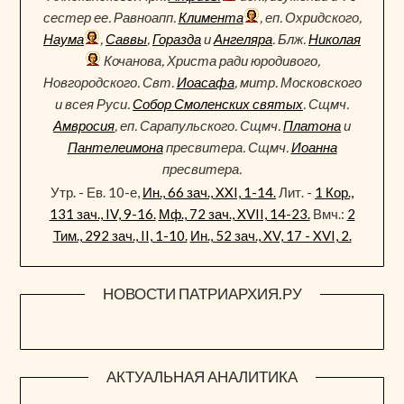
сестер ее. Равноапп.
Климента
, еп. Охридского,
Наума
,
Саввы
,
Горазда
и
Ангеляра
. Блж.
Николая
Кочанова, Христа ради юродивого,
Новгородского. Свт.
Иоасафа
, митр. Московского
и всея Руси.
Собор Смоленских святых
. Сщмч.
Амвросия
, еп. Сарапульского. Сщмч.
Платона
и
Пантелеимона
пресвитера. Сщмч.
Иоанна
пресвитера.
Утр. - Ев. 10-е,
Ин., 66 зач., XXI, 1-14.
Лит. -
1 Кор.,
131 зач., IV, 9-16.
Мф., 72 зач., XVII, 14-23.
Вмч.:
2
Тим., 292 зач., II, 1-10.
Ин., 52 зач., XV, 17 - XVI, 2.
НОВОСТИ ПАТРИАРХИЯ.РУ
АКТУАЛЬНАЯ АНАЛИТИКА