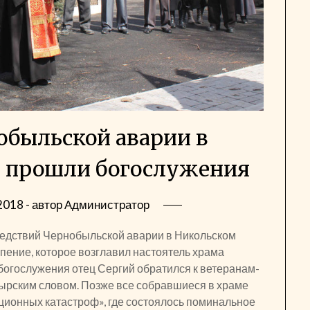
обыльской аварии в
и прошли богослужения
2018
- автор
Администратор
едствий Чернобыльской аварии в Никольском
пение, которое возглавил настоятель храма
богослужения отец Сергий обратился к ветеранам-
ырским словом. Позже все собравшиеся в храме
ионных катастроф», где состоялось поминальное