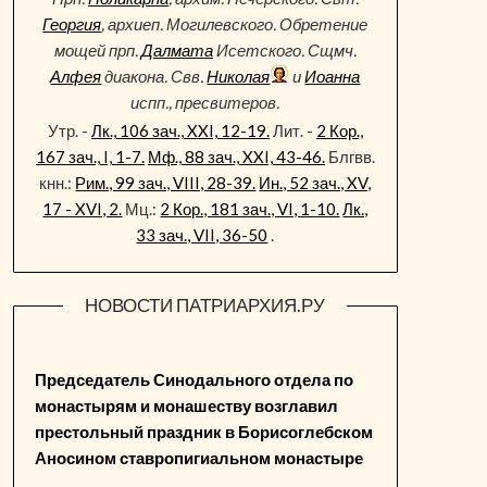
Георгия
, архиеп. Могилевского. Обретение
мощей прп.
Далмата
Исетского. Сщмч.
Алфея
диакона. Свв.
Николая
и
Иоанна
испп., пресвитеров.
Утр. -
Лк., 106 зач., XXI, 12-19.
Лит. -
2 Кор.,
167 зач., I, 1-7.
Мф., 88 зач., XXI, 43-46.
Блгвв.
кнн.:
Рим., 99 зач., VIII, 28-39.
Ин., 52 зач., XV,
17 - XVI, 2.
Мц.:
2 Кор., 181 зач., VI, 1-10.
Лк.,
33 зач., VII, 36-50
.
НОВОСТИ ПАТРИАРХИЯ.РУ
Председатель Синодального отдела по
монастырям и монашеству возглавил
престольный праздник в Борисоглебском
Аносином ставропигиальном монастыре