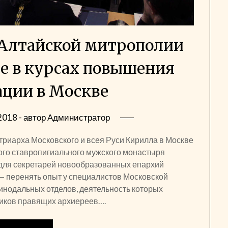
 Алтайской митрополии
е в курсах повышения
ции в Москве
2018
- автор
Администратор
риарха Московского и всея Руси Кирилла в Москве
ого ставропигиального мужского монастыря
для секретарей новообразованных епархий
— перенять опыт у специалистов Московской
инодальных отделов, деятельность которых
иков правящих архиереев….