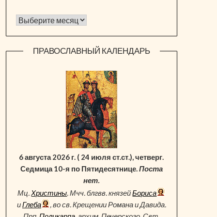
Архив новостей
ПРАВОСЛАВНЫЙ КАЛЕНДАРЬ
6 августа 2026 г. ( 24 июля ст.ст.), четверг.
Седмица 10-я по Пятидесятнице.
Поста
нет.
Мц.
Христины
. Мчч. блгвв. князей
Бориса
и
Глеба
, во св. Крещении Романа и Давида.
Прп.
Поликарпа
, архим. Печерского. Свт.