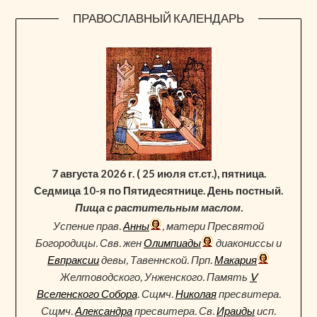
ПРАВОСЛАВНЫЙ КАЛЕНДАРЬ
7 августа 2026 г. ( 25 июля ст.ст.), пятница.
Седмица 10-я по Пятидесятнице. День постный.
Пища с растительным маслом.
Успение прав.
Анны
, матери Пресвятой
Богородицы. Свв. жен
Олимпиады
диакониссы и
Евпраксии
девы, Тавеннской. Прп.
Макария
Желтоводского, Унженского. Память
V
Вселенского Собора
. Сщмч.
Николая
пресвитера.
Сщмч.
Александра
пресвитера. Св.
Ираиды
исп.