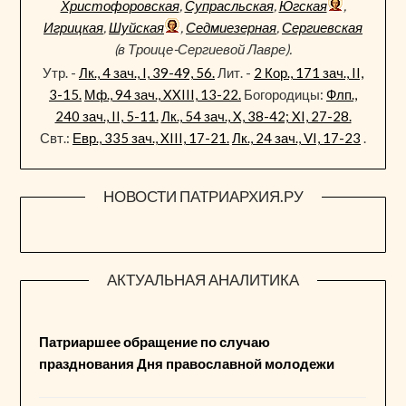
Христофоровская
,
Супрасльская
,
Югская
,
Игрицкая
,
Шуйская
,
Седмиезерная
,
Сергиевская
(в Троице-Сергиевой Лавре).
Утр. -
Лк., 4 зач., I, 39-49, 56.
Лит. -
2 Кор., 171 зач., II,
3-15.
Мф., 94 зач., XXIII, 13-22.
Богородицы:
Флп.,
240 зач., II, 5-11.
Лк., 54 зач., X, 38-42; XI, 27-28.
Свт.:
Евр., 335 зач., XIII, 17-21.
Лк., 24 зач., VI, 17-23
.
НОВОСТИ ПАТРИАРХИЯ.РУ
АКТУАЛЬНАЯ АНАЛИТИКА
Патриаршее обращение по случаю
празднования Дня православной молодежи