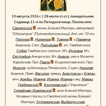
10 августа 2026 г. ( 28 июля ст.ст.), понедельник.
Седмица 11-я по Пятидесятнице.
Поста нет.
Смоленской
иконы Божией Матери, именуемой
"Одигитрия" (Путеводительница). Апп. от 70-ти
Прохора
,
Никанора
,
Тимона
и
Пармена
диаконов. Свт.
Питирима
, еп. Тамбовского.
Собор
Тамбовских святых. Мч.
Иулиана
. Мч.
Евстафия
Анкирского. Мч.
Акакия
, иже в Милете
Карийском. Прп.
Павла
Ксиропотамского. Прп.
Моисея
, чудотворца Печерского. Сщмч.
Николая
диакона. Прмч.
Василия
, прмцц.
Анастасии
и
Елены
,
мчч.
Арефы
,
Иоанна
,
Иоанна
,
Иоанна
и мц.
Мавры
.
Гребневской
,
Костромской
и"Умиление"
Серафимо-Дивеевской
икон Божией Матери.
Чтимые списки со Смоленской иконы Божией
Матери:
Устюженская
,
Выдропусская
,