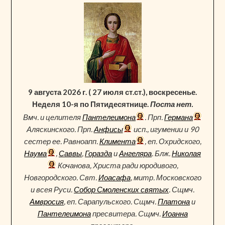
9 августа 2026 г. ( 27 июля ст.ст.), воскресенье.
Неделя 10-я по Пятидесятнице.
Поста нет.
Вмч. и целителя
Пантелеимона
. Прп.
Германа
Аляскинского. Прп.
Анфисы
исп., игумении и 90
сестер ее. Равноапп.
Климента
, еп. Охридского,
Наума
,
Саввы
,
Горазда
и
Ангеляра
. Блж.
Николая
Кочанова, Христа ради юродивого,
Новгородского. Свт.
Иоасафа
, митр. Московского
и всея Руси.
Собор Смоленских святых
. Сщмч.
Амвросия
, еп. Сарапульского. Сщмч.
Платона
и
Пантелеимона
пресвитера. Сщмч.
Иоанна