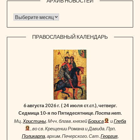
АРХИВ НОВОСТЕЙ
Архив новостей
ПРАВОСЛАВНЫЙ КАЛЕНДАРЬ
6 августа 2026 г. ( 24 июля ст.ст.), четверг.
Седмица 10-я по Пятидесятнице.
Поста нет.
Мц.
Христины
. Мчч. блгвв. князей
Бориса
и
Глеба
, во св. Крещении Романа и Давида. Прп.
Поликарпа
, архим. Печерского. Свт.
Георгия
,