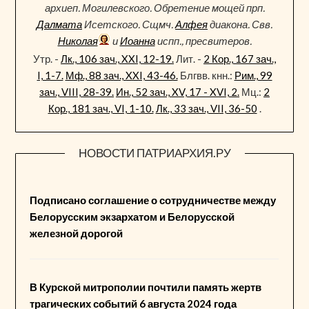
архиеп. Могилевского. Обретение мощей прп.
Далмата
Исетского. Сщмч.
Алфея
диакона. Свв.
Николая
и
Иоанна
испп., пресвитеров.
Утр. -
Лк., 106 зач., XXI, 12-19.
Лит. -
2 Кор., 167 зач.,
I, 1-7.
Мф., 88 зач., XXI, 43-46.
Блгвв. кнн.:
Рим., 99
зач., VIII, 28-39.
Ин., 52 зач., XV, 17 - XVI, 2.
Мц.:
2
Кор., 181 зач., VI, 1-10.
Лк., 33 зач., VII, 36-50
.
НОВОСТИ ПАТРИАРХИЯ.РУ
Подписано соглашение о сотрудничестве между
Белорусским экзархатом и Белорусской
железной дорогой
В Курской митрополии почтили память жертв
трагических событий 6 августа 2024 года