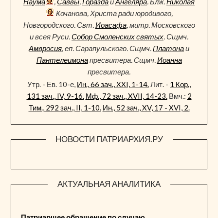
Наума
,
Саввы
,
Горазда
и
Ангеляра
. Блж.
Николая
Кочанова, Христа ради юродивого,
Новгородского. Свт.
Иоасафа
, митр. Московского
и всея Руси.
Собор Смоленских святых
. Сщмч.
Амвросия
, еп. Сарапульского. Сщмч.
Платона
и
Пантелеимона
пресвитера. Сщмч.
Иоанна
пресвитера.
Утр. - Ев. 10-е,
Ин., 66 зач., XXI, 1-14.
Лит. -
1 Кор.,
131 зач., IV, 9-16.
Мф., 72 зач., XVII, 14-23.
Вмч.:
2
Тим., 292 зач., II, 1-10.
Ин., 52 зач., XV, 17 - XVI, 2.
НОВОСТИ ПАТРИАРХИЯ.РУ
АКТУАЛЬНАЯ АНАЛИТИКА
Патриаршее обращение по случаю