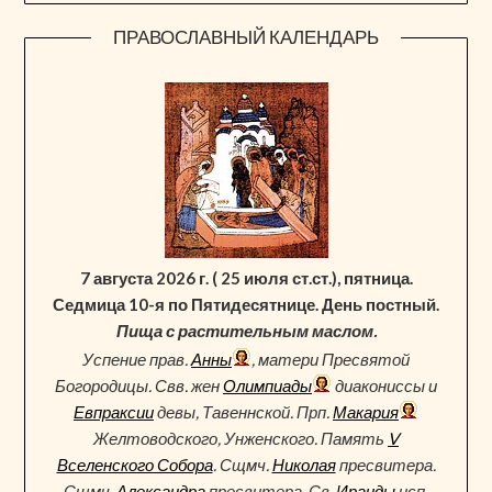
ПРАВОСЛАВНЫЙ КАЛЕНДАРЬ
7 августа 2026 г. ( 25 июля ст.ст.), пятница.
Седмица 10-я по Пятидесятнице. День постный.
Пища с растительным маслом.
Успение прав.
Анны
, матери Пресвятой
Богородицы. Свв. жен
Олимпиады
диакониссы и
Евпраксии
девы, Тавеннской. Прп.
Макария
Желтоводского, Унженского. Память
V
Вселенского Собора
. Сщмч.
Николая
пресвитера.
Сщмч.
Александра
пресвитера. Св.
Ираиды
исп.