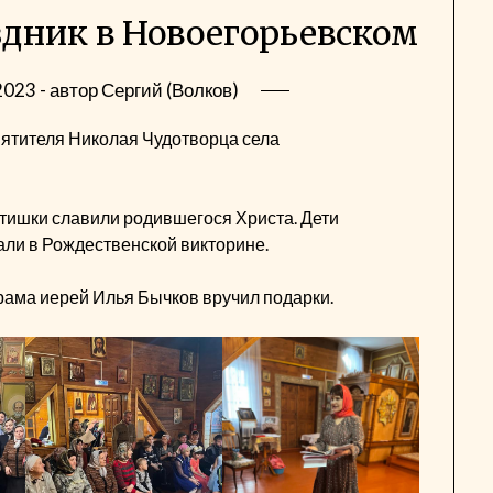
дник в Новоегорьевском
2023
- автор
Сергий (Волков)
вятителя Николая Чудотворца села
тишки славили родившегося Христа. Дети
вали в Рождественской викторине.
рама иерей Илья Бычков вручил подарки.