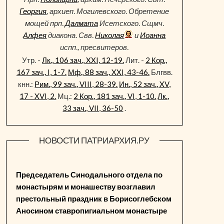
Георгия
, архиеп. Могилевского. Обретение
мощей прп.
Далмата
Исетского. Сщмч.
Алфея
диакона. Свв.
Николая
и
Иоанна
испп., пресвитеров.
Утр. -
Лк., 106 зач., XXI, 12-19.
Лит. -
2 Кор.,
167 зач., I, 1-7.
Мф., 88 зач., XXI, 43-46.
Блгвв.
кнн.:
Рим., 99 зач., VIII, 28-39.
Ин., 52 зач., XV,
17 - XVI, 2.
Мц.:
2 Кор., 181 зач., VI, 1-10.
Лк.,
33 зач., VII, 36-50
.
НОВОСТИ ПАТРИАРХИЯ.РУ
Председатель Синодального отдела по
монастырям и монашеству возглавил
престольный праздник в Борисоглебском
Аносином ставропигиальном монастыре