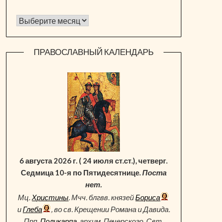
Архив новостей
ПРАВОСЛАВНЫЙ КАЛЕНДАРЬ
6 августа 2026 г. ( 24 июля ст.ст.), четверг.
Седмица 10-я по Пятидесятнице.
Поста
нет.
Мц.
Христины
. Мчч. блгвв. князей
Бориса
и
Глеба
, во св. Крещении Романа и Давида.
Прп.
Поликарпа
, архим. Печерского. Свт.