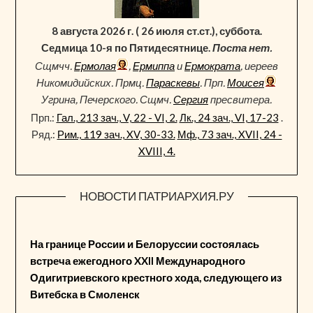
8 августа 2026 г. ( 26 июля ст.ст.), суббота.
Седмица 10-я по Пятидесятнице.
Поста нет.
Сщмчч.
Ермолая
,
Ермиппа
и
Ермократа
, иереев
Никомидийских. Прмц.
Параскевы
. Прп.
Моисея
Угрина, Печерского. Сщмч.
Сергия
пресвитера.
Прп.:
Гал., 213 зач., V, 22 - VI, 2.
Лк., 24 зач., VI, 17-23
.
Ряд.:
Рим., 119 зач., XV, 30-33.
Мф., 73 зач., XVII, 24 -
XVIII, 4.
НОВОСТИ ПАТРИАРХИЯ.РУ
На границе России и Белоруссии состоялась
встреча ежегодного XXII Международного
Одигитриевского крестного хода, следующего из
Витебска в Смоленск