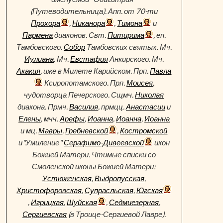
(Путеводительница). Апп. от 70-ти
Прохора
,
Никанора
,
Тимона
и
Пармена
диаконов. Свт.
Питирима
, еп.
Тамбовского.
Собор
Тамбовских святых. Мч.
Иулиана
. Мч.
Евстафия
Анкирского. Мч.
Акакия
, иже в Милете Карийском. Прп.
Павла
Ксиропотамского. Прп.
Моисея
,
чудотворца Печерского. Сщмч.
Николая
диакона. Прмч.
Василия
, прмцц.
Анастасии
и
Елены
, мчч.
Арефы
,
Иоанна
,
Иоанна
,
Иоанна
и мц.
Мавры
.
Гребневской
,
Костромской
и"Умиление"
Серафимо-Дивеевской
икон
Божией Матери. Чтимые списки со
Смоленской иконы Божией Матери:
Устюженская
,
Выдропусская
,
Христофоровская
,
Супрасльская
,
Югская
,
Игрицкая
,
Шуйская
,
Седмиезерная
,
Сергиевская
(в Троице-Сергиевой Лавре).