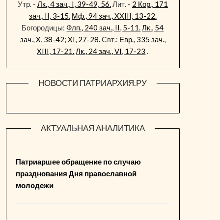
Утр. -
Лк., 4 зач., I, 39-49, 56.
Лит. -
2 Кор., 171
зач., II, 3-15.
Мф., 94 зач., XXIII, 13-22.
Богородицы:
Флп., 240 зач., II, 5-11.
Лк., 54
зач., X, 38-42; XI, 27-28.
Свт.:
Евр., 335 зач.,
XIII, 17-21.
Лк., 24 зач., VI, 17-23
.
НОВОСТИ ПАТРИАРХИЯ.РУ
АКТУАЛЬНАЯ АНАЛИТИКА
Патриаршее обращение по случаю
празднования Дня православной
молодежи