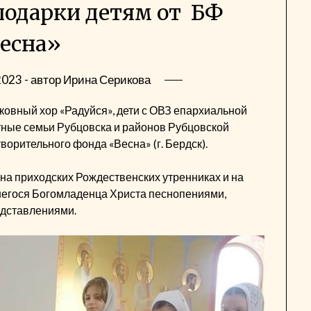
подарки детям от БФ
есна»
2023
- автор
Ирина Серикова
ковный хор «Радуйся», дети с ОВЗ епархиальной
тные семьи Рубцовска и районов Рубцовской
ворительного фонда «Весна» (г. Бердск).
а приходских Рождественских утренниках и на
вшегося Богомладенца Христа песнопениями,
едставлениями.