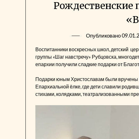
Рождественские 
«В
Опубликовано
09.01.
Воспитанники воскресных школ, детский цер
группы «Шаг навстречу» Рубцовска, многоде
епархии получили сладкие подарки от Благот
Подарки юным Христославам были вручены н
Епархиальной ёлке, где дети славили роди
стихами, колядками, театрализованными пр