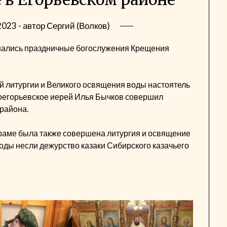
2023
- автор
Сергий (Волков)
ршались праздничные богослужения Крещения
й литургии и Великого освящения воды настоятель
воегорьевское иерей Илья Бычков совершил
района.
храме была также совершена литургия и освящение
оды несли дежурство казаки Сибирского казачьего