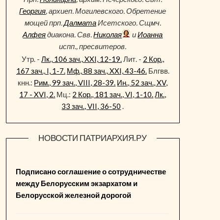
Георгия
, архиеп. Могилевского. Обретение
мощей прп.
Далмата
Исетского. Сщмч.
Алфея
диакона. Свв.
Николая
и
Иоанна
испп., пресвитеров.
Утр. -
Лк., 106 зач., XXI, 12-19.
Лит. -
2 Кор.,
167 зач., I, 1-7.
Мф., 88 зач., XXI, 43-46.
Блгвв.
кнн.:
Рим., 99 зач., VIII, 28-39.
Ин., 52 зач., XV,
17 - XVI, 2.
Мц.:
2 Кор., 181 зач., VI, 1-10.
Лк.,
33 зач., VII, 36-50
.
НОВОСТИ ПАТРИАРХИЯ.РУ
Подписано соглашение о сотрудничестве
между Белорусским экзархатом и
Белорусской железной дорогой