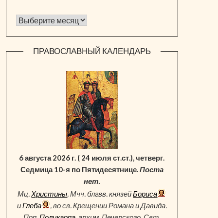
Архив новостей
ПРАВОСЛАВНЫЙ КАЛЕНДАРЬ
6 августа 2026 г. ( 24 июля ст.ст.), четверг.
Седмица 10-я по Пятидесятнице.
Поста
нет.
Мц.
Христины
. Мчч. блгвв. князей
Бориса
и
Глеба
, во св. Крещении Романа и Давида.
Прп.
Поликарпа
, архим. Печерского. Свт.