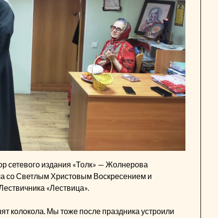
ор сетевого издания «Толк» — Жолнерова
ла со Светлым Христовым Воскресением и
Лествичника «Лествица».
ят колокола. Мы тоже после праздника устроили