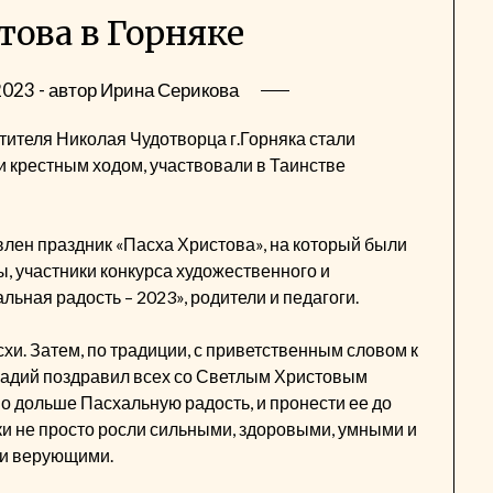
това в Горняке
2023
- автор
Ирина Серикова
ителя Николая Чудотворца г.Горняка стали
 крестным ходом, участвовали в Таинстве
влен праздник «Пасха Христова», на который были
 участники конкурса художественного и
ьная радость – 2023», родители и педагоги.
и. Затем, по традиции, с приветственным словом к
надий поздравил всех со Светлым Христовым
о дольше Пасхальную радость, и пронести ее до
и не просто росли сильными, здоровыми, умными и
ли верующими.