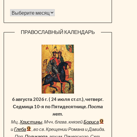
Архив новостей
ПРАВОСЛАВНЫЙ КАЛЕНДАРЬ
6 августа 2026 г. ( 24 июля ст.ст.), четверг.
Седмица 10-я по Пятидесятнице.
Поста
нет.
Мц.
Христины
. Мчч. блгвв. князей
Бориса
и
Глеба
, во св. Крещении Романа и Давида.
Прп.
Поликарпа
, архим. Печерского. Свт.