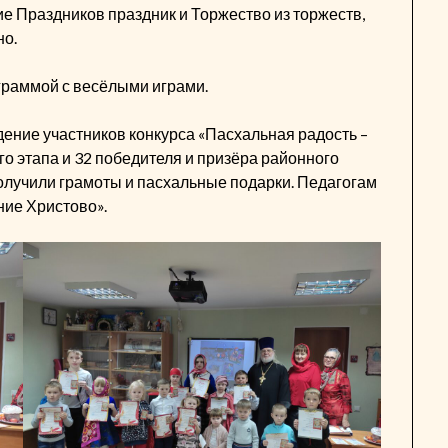
 Праздников праздник и Торжество из торжеств,
но.
раммой с весёлыми играми.
ение участников конкурса «Пасхальная радость –
о этапа и 32 победителя и призёра районного
получили грамоты и пасхальные подарки. Педагогам
ние Христово».