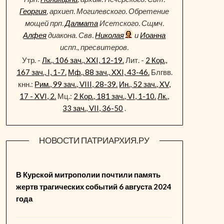
Георгия
, архиеп. Могилевского. Обретение
мощей прп.
Далмата
Исетского. Сщмч.
Алфея
диакона. Свв.
Николая
и
Иоанна
испп., пресвитеров.
Утр. -
Лк., 106 зач., XXI, 12-19.
Лит. -
2 Кор.,
167 зач., I, 1-7.
Мф., 88 зач., XXI, 43-46.
Блгвв.
кнн.:
Рим., 99 зач., VIII, 28-39.
Ин., 52 зач., XV,
17 - XVI, 2.
Мц.:
2 Кор., 181 зач., VI, 1-10.
Лк.,
33 зач., VII, 36-50
.
НОВОСТИ ПАТРИАРХИЯ.РУ
В Курской митрополии почтили память
жертв трагических событий 6 августа 2024
года