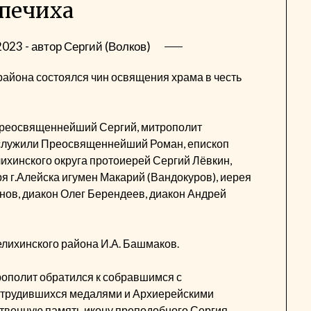
печиха
2023
- автор
Сергий (Волков)
района состоялся чин освящения храма в честь
преосвященнейший Сергий, митрополит
ослужили Преосвященнейший Роман, епископ
ихинского округа протоиерей Сергий Лёвкин,
 г.Алейска игумен Макарий (Вандокуров), иерея
нов, диакон Олег Берендеев, диакон Андрей
лихинского района И.А. Башмаков.
ополит обратился к собравшимся с
отрудившихся медалями и Архиерейскими
итвенную память икону преподобного Сергия