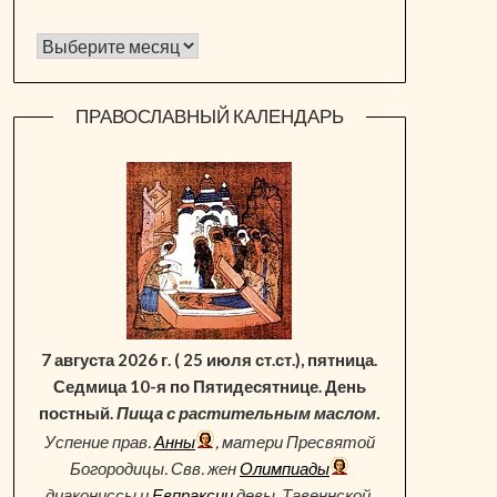
Архив новостей
ПРАВОСЛАВНЫЙ КАЛЕНДАРЬ
7 августа 2026 г. ( 25 июля ст.ст.), пятница.
Седмица 10-я по Пятидесятнице. День
постный.
Пища с растительным маслом.
Успение прав.
Анны
, матери Пресвятой
Богородицы. Свв. жен
Олимпиады
диакониссы и
Евпраксии
девы, Тавеннской.