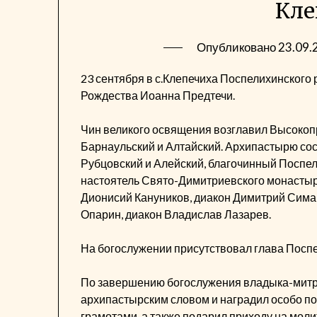
Кле
Опубликовано
23.09.
23 сентября в с.Клепечиха Поспелихинского 
Рождества Иоанна Предтечи.
Чин великого освящения возглавил Высоко
Барнаульский и Алтайский. Архипастырю с
Рубцовский и Алейский, благочинный Поспел
настоятель Свято-Димитриевского монастыря
Дионисий Кануников, диакон Димитрий Сима
Опарин, диакон Владислав Лазарев.
На богослужении присутствовал глава Поспе
По завершению богослужения владыка-митр
архипастырским словом и наградил особо п
грамотами, а также подарил приходу на мол