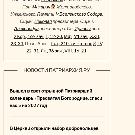
Прп.
Макария
Желтоводского,
Унженского. Память
V Вселенского Собора
.
Сщмч.
Николая
пресвитера. Сщмч.
Александра
пресвитера. Св.
Ираиды
исп.
2 Кор., 169 зач., I, 12-20.
Мф., 91 зач., XXII,
23-33.
Прав. Анны:
Гал., 210 зач. (от полу́), IV,
22-31.
Лк., 36 зач., VIII, 16-21.
НОВОСТИ ПАТРИАРХИЯ.РУ
Вышел в свет отрывной Патриарший
календарь «Пресвятая Богородице, спаси
нас!» на 2027 год
В Церкви открыли набор добровольцев