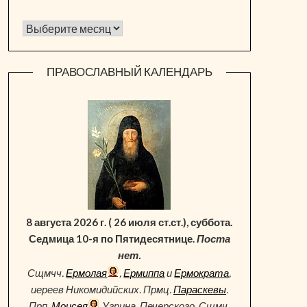
Архив новостей
ПРАВОСЛАВНЫЙ КАЛЕНДАРЬ
8 августа 2026 г. ( 26 июля ст.ст.), суббота.
Седмица 10-я по Пятидесятнице.
Поста
нет.
Сщмчч.
Ермолая
,
Ермиппа
и
Ермократа
,
иереев Никомидийских. Прмц.
Параскевы
.
Прп.
Моисея
Угрина, Печерского. Сщмч.