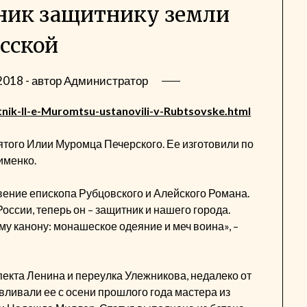
ник защитнику земли
сской
2018
- автор
Администратор
nik-Il-e-Muromtsu-ustanovili-v-Rubtsovske.html
ятого Илии Муромца Печерского. Ее изготовили по
именко.
вение епископа Рубцовского и Алейского Романа.
ссии, теперь он – защитник и нашего города.
у канону: монашеское одеяние и меч воина», –
пекта Ленина и переулка Улежникова, недалеко от
вливали ее с осени прошлого года мастера из