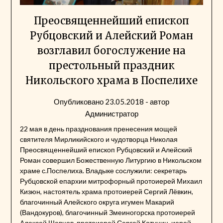
Преосвященнейший епископ
Рубцовский и Алейский Роман
возглавил богослужение на
престольный праздник
Никольского храма в Поспелихе
Опубликовано
23.05.2018
- автор
Администратор
22 мая в день празднования пренесения мощей
святителя Мирликийского и чудотворца Николая
Преосвященнейший епископ Рубцовский и Алейский
Роман совершил Божественную Литургию в Никольском
храме с.Поспелиха. Владыке сослужили: секретарь
Рубцовской епархии митрофорный протоиерей Михаил
Кизюн, настоятель храма протоиерей Сергий Лёвкин,
благочинный Алейского округа игумен Макарий
(Вандокуров), благочинный Змеиногорска протоиерей
Алексей Шевцов, протоиерей Сергей Катунин, иерей