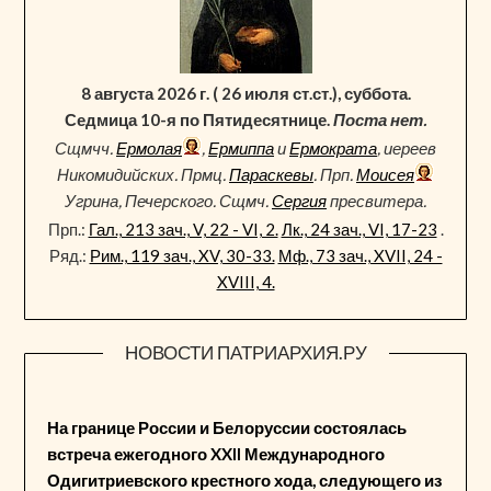
8 августа 2026 г. ( 26 июля ст.ст.), суббота.
Седмица 10-я по Пятидесятнице.
Поста нет.
Сщмчч.
Ермолая
,
Ермиппа
и
Ермократа
, иереев
Никомидийских. Прмц.
Параскевы
. Прп.
Моисея
Угрина, Печерского. Сщмч.
Сергия
пресвитера.
Прп.:
Гал., 213 зач., V, 22 - VI, 2.
Лк., 24 зач., VI, 17-23
.
Ряд.:
Рим., 119 зач., XV, 30-33.
Мф., 73 зач., XVII, 24 -
XVIII, 4.
НОВОСТИ ПАТРИАРХИЯ.РУ
На границе России и Белоруссии состоялась
встреча ежегодного XXII Международного
Одигитриевского крестного хода, следующего из