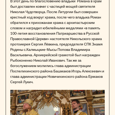
В этот день по благословению владыки Романа в храм
был доставлен ковчег с частицей мощей святителя
Николая Чудотворца. После Литургии был совершен
крестный ход вокруг храма, после чего владыка Роман
обратился к прихожанам храма с архипастырским
словом и наградил юбилейными медалями «в память
100-летия восстановления Патриаршества в Русской
Православной Церкви» настоятеля Никольского храма
протоиерея Сергия Лёвкина, председателя СПК Знамя
Родины с.Калмыцкие-Мысы Попова Владимира
Васильевича. Архиерейской грамотой был награжден
Рыбоконенко Николай Иванович. Так же за
богослужением молились глава администрации
Поспелихинского района Башмаков Игорь Алексеевич и
глава администрации Новичихинского района Ермаков
Сергей Лукич.