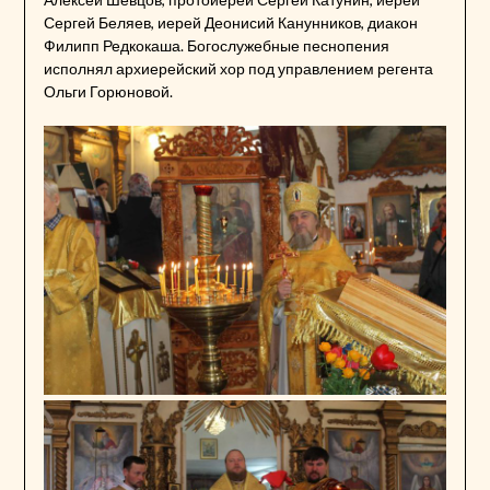
Сергей Беляев, иерей Деонисий Канунников, диакон
Филипп Редкокаша. Богослужебные песнопения
исполнял архиерейский хор под управлением регента
Ольги Горюновой.