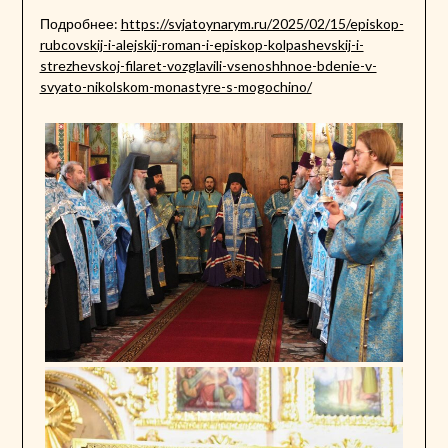
Подробнее:
https://svjatoynarym.ru/2025/02/15/episkop-
rubcovskij-i-alejskij-roman-i-episkop-kolpashevskij-i-
strezhevskoj-filaret-vozglavili-vsenoshhnoe-bdenie-v-
svyato-nikolskom-monastyre-s-mogochino/