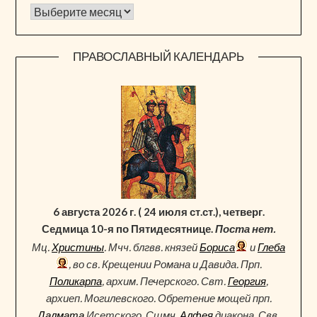
Архив новостей
ПРАВОСЛАВНЫЙ КАЛЕНДАРЬ
6 августа 2026 г. ( 24 июля ст.ст.), четверг.
Седмица 10-я по Пятидесятнице.
Поста нет.
Мц.
Христины
. Мчч. блгвв. князей
Бориса
и
Глеба
, во св. Крещении Романа и Давида. Прп.
Поликарпа
, архим. Печерского. Свт.
Георгия
,
архиеп. Могилевского. Обретение мощей прп.
Далмата
Исетского. Сщмч.
Алфея
диакона. Свв.