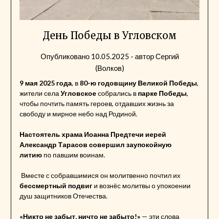
День Победы в Угловском
Опубликовано
10.05.2025
- автор
Сергий
(Волков)
9 мая 2025 года
, в
80-ю годовщину Великой Победы
,
жители села
Угловское
собрались в
парке Победы
,
чтобы почтить память героев, отдавших жизнь за
свободу и мирное небо над Родиной.
Настоятель храма Иоанна Предтечи иерей
Александр Тарасов совершил заупокойную
литию
по павшим воинам.
Вместе с собравшимися он молитвенно почтил их
бессмертный подвиг
и вознёс молитвы о упокоении
душ защитников Отечества.
«Никто не забыт, ничто не забыто!»
— эти слова