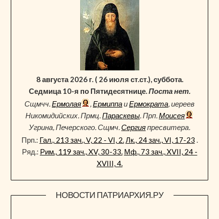
8 августа 2026 г. ( 26 июля ст.ст.), суббота.
Седмица 10-я по Пятидесятнице.
Поста нет.
Сщмчч.
Ермолая
,
Ермиппа
и
Ермократа
, иереев
Никомидийских. Прмц.
Параскевы
. Прп.
Моисея
Угрина, Печерского. Сщмч.
Сергия
пресвитера.
Прп.:
Гал., 213 зач., V, 22 - VI, 2.
Лк., 24 зач., VI, 17-23
.
Ряд.:
Рим., 119 зач., XV, 30-33.
Мф., 73 зач., XVII, 24 -
XVIII, 4.
НОВОСТИ ПАТРИАРХИЯ.РУ