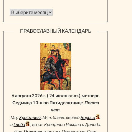
Архив новостей
ПРАВОСЛАВНЫЙ КАЛЕНДАРЬ
6 августа 2026 г. ( 24 июля ст.ст.), четверг.
Седмица 10-я по Пятидесятнице.
Поста
нет.
Мц.
Христины
. Мчч. блгвв. князей
Бориса
и
Глеба
, во св. Крещении Романа и Давида.
Прп.
Поликарпа
, архим. Печерского. Свт.