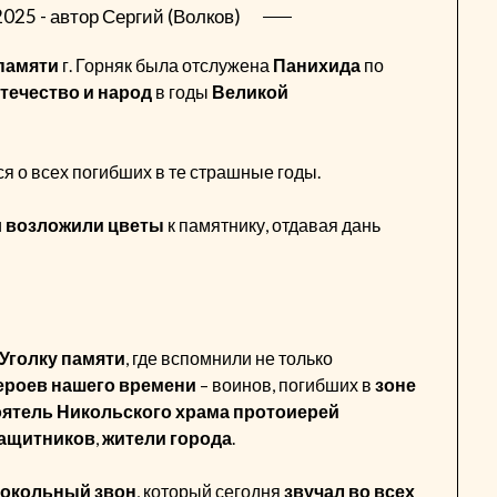
2025
- автор
Сергий (Волков)
памяти
г. Горняк была отслужена
Панихида
по
Отечество и народ
в годы
Великой
я о всех погибших в те страшные годы.
и
возложили цветы
к памятнику, отдавая дань
Уголку памяти
, где вспомнили не только
ероев нашего времени
– воинов, погибших в
зоне
оятель Никольского храма протоиерей
защитников
,
жители города
.
окольный звон
, который сегодня
звучал во всех