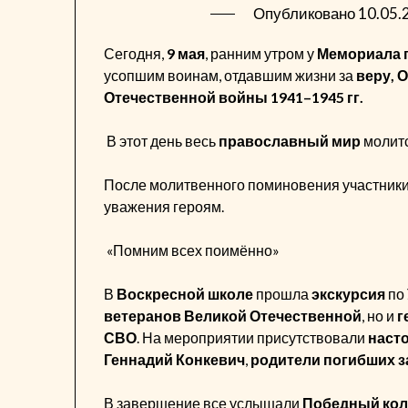
Опубликовано
10.05.
Сегодня,
9 мая
, ранним утром у
Мемориала 
усопшим воинам, отдавшим жизни за
веру, 
Отечественной войны 1941–1945 гг.
В этот день весь
православный мир
молитс
После молитвенного поминовения участник
уважения героям.
«Помним всех поимённо»
В
Воскресной школе
прошла
экскурсия
по
ветеранов Великой Отечественной
, но и
г
СВО
. На мероприятии присутствовали
наст
Геннадий Конкевич
,
родители погибших 
В завершение все услышали
Победный кол