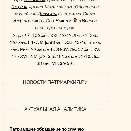
Георгия
, архиеп. Могилевского. Обретение
мощей прп.
Далмата
Исетского. Сщмч.
Алфея
диакона. Свв.
Николая
и
Иоанна
испп., пресвитеров.
Утр. -
Лк., 106 зач., XXI, 12-19.
Лит. -
2 Кор.,
167 зач., I, 1-7.
Мф., 88 зач., XXI, 43-46.
Блгвв.
кнн.:
Рим., 99 зач., VIII, 28-39.
Ин., 52 зач., XV,
17 - XVI, 2.
Мц.:
2 Кор., 181 зач., VI, 1-10.
Лк.,
33 зач., VII, 36-50
.
НОВОСТИ ПАТРИАРХИЯ.РУ
АКТУАЛЬНАЯ АНАЛИТИКА
Патриаршее обращение по случаю