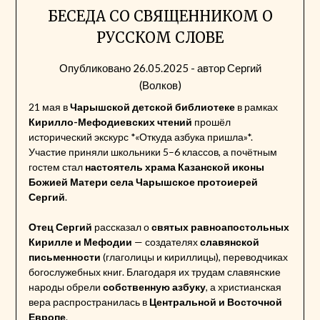
БЕСЕДА СО СВЯЩЕННИКОМ О
РУССКОМ СЛОВЕ
Опубликовано
26.05.2025
- автор
Сергий
(Волков)
21 мая в
Чарышской детской библиотеке
в рамках
Кирилло-Мефодиевских чтений
прошёл
исторический экскурс *«Откуда азбука пришла»*.
Участие приняли школьники 5–6 классов, а почётным
гостем стал
настоятель храма Казанской иконы
Божией Матери села Чарышское протоиерей
Сергий
.
Отец Сергий
рассказал о
святых равноапостольных
Кирилле и Мефодии
— создателях
славянской
письменности
(глаголицы и кириллицы), переводчиках
богослужебных книг. Благодаря их трудам славянские
народы обрели
собственную азбуку
, а христианская
вера распространилась в
Центральной и Восточной
Европе
.