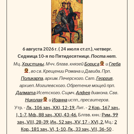
6 августа 2026 г. ( 24 июля ст.ст.), четверг.
Седмица 10-я по Пятидесятнице.
Поста нет.
Мц.
Христины
. Мчч. блгвв. князей
Бориса
и
Глеба
, во св. Крещении Романа и Давида. Прп.
Поликарпа
, архим. Печерского. Свт.
Георгия
,
архиеп. Могилевского. Обретение мощей прп.
Далмата
Исетского. Сщмч.
Алфея
диакона. Свв.
Николая
и
Иоанна
испп., пресвитеров.
Утр. -
Лк., 106 зач., XXI, 12-19.
Лит. -
2 Кор., 167 зач.,
I, 1-7.
Мф., 88 зач., XXI, 43-46.
Блгвв. кнн.:
Рим., 99
зач., VIII, 28-39.
Ин., 52 зач., XV, 17 - XVI, 2.
Мц.:
2
Кор., 181 зач., VI, 1-10.
Лк., 33 зач., VII, 36-50
.