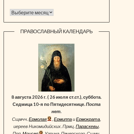
Архив новостей
ПРАВОСЛАВНЫЙ КАЛЕНДАРЬ
8 августа 2026 г. ( 26 июля ст.ст.), суббота.
Седмица 10-я по Пятидесятнице.
Поста
нет.
Сщмчч.
Ермолая
,
Ермиппа
и
Ермократа
,
иереев Никомидийских. Прмц.
Параскевы
.
Прп.
Моисея
Угрина, Печерского. Сщмч.