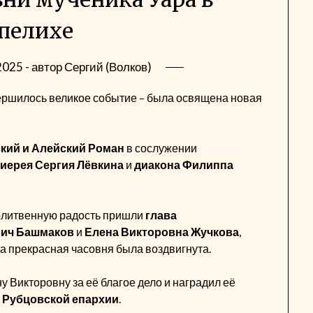
пелихе
2025
- автор
Сергий (Волков)
ершилось великое событие – была освящена новая
кий и Алейский Роман
в сослужении
иерея Сергия Лёвкина
и
диакона Филиппа
олитвенную радость пришли
глава
вич Башмаков
и
Елена Викторовна Жучкова
,
а прекрасная часовня была воздвигнута.
 Викторовну за её благое дело и наградил её
 Рубцовской епархии
.