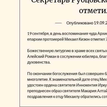
отмети
Опубликовано
19.09.
19 сентября, в день воспоминания чуда Архи
епархии протоиерей Михаил Кизюн отметил 7
Божественную литургию в храме всех святых
Алейский Роман в сослужении юбиляра, благ
духовенства.
По окончании богослужения был совершен 
многолетие. К знаменательной дате отец М
удостоен ордена святителя Иннокентия Ирку
преподнесен образ святителя Макария Алтай
поздравления к отцу Михаилу обратились со