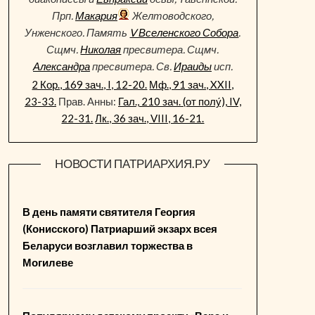
Прп.
Макария
Желтоводского,
Унженского. Память
V Вселенского Собора
.
Сщмч.
Николая
пресвитера. Сщмч.
Александра
пресвитера. Св.
Ираиды
исп.
2 Кор., 169 зач., I, 12-20.
Мф., 91 зач., XXII,
23-33.
Прав. Анны:
Гал., 210 зач. (от полу́), IV,
22-31.
Лк., 36 зач., VIII, 16-21.
НОВОСТИ ПАТРИАРХИЯ.РУ
В день памяти святителя Георгия
(Конисского) Патриарший экзарх всея
Беларуси возглавил торжества в
Могилеве