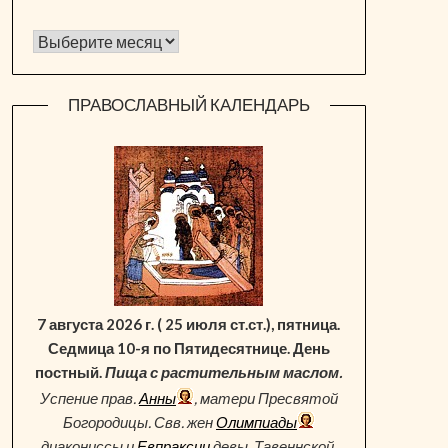
Архив новостей
ПРАВОСЛАВНЫЙ КАЛЕНДАРЬ
7 августа 2026 г. ( 25 июля ст.ст.), пятница.
Седмица 10-я по Пятидесятнице. День
постный.
Пища с растительным маслом.
Успение прав.
Анны
, матери Пресвятой
Богородицы. Свв. жен
Олимпиады
диакониссы и
Евпраксии
девы, Тавеннской.