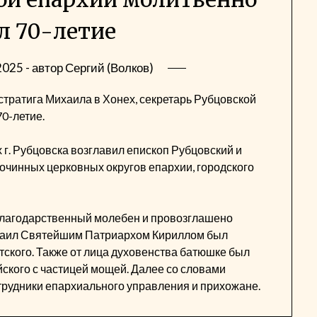
л 70-летие
2025
- автор
Сергий (Волков)
стратига Михаила в Хонех, секретарь Рубцовской
0-летие.
 г. Рубцовска возглавил епископ Рубцовский и
очинных церковных округов епархии, городского
благодарственный молебен и провозглашено
ихаил Святейшим Патриархом Кириллом был
тского. Также от лица духовенства батюшке был
ского с частицей мощей. Далее со словами
трудники епархиального управления и прихожане.