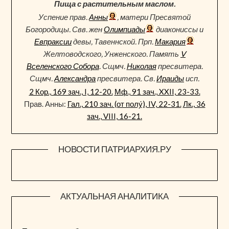
Пища с растительным маслом.
Успение прав.
Анны
, матери Пресвятой
Богородицы. Свв. жен
Олимпиады
диакониссы и
Евпраксии
девы, Тавеннской. Прп.
Макария
Желтоводского, Унженского. Память
V
Вселенского Собора
. Сщмч.
Николая
пресвитера.
Сщмч.
Александра
пресвитера. Св.
Ираиды
исп.
2 Кор., 169 зач., I, 12-20.
Мф., 91 зач., XXII, 23-33.
Прав. Анны:
Гал., 210 зач. (от полу́), IV, 22-31.
Лк., 36
зач., VIII, 16-21.
НОВОСТИ ПАТРИАРХИЯ.РУ
АКТУАЛЬНАЯ АНАЛИТИКА