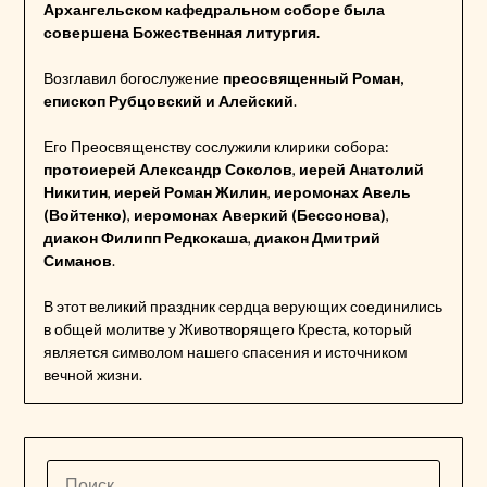
Архангельском кафедральном соборе была
совершена Божественная литургия.
Возглавил богослужение
преосвященный Роман,
епископ Рубцовский и Алейский
.
Его Преосвященству сослужили клирики собора:
протоиерей Александр Соколов
,
иерей Анатолий
Никитин
,
иерей Роман Жилин
,
иеромонах Авель
(Войтенко)
,
иеромонах Аверкий (Бессонова)
,
диакон Филипп Редкокаша
,
диакон Дмитрий
Симанов
.
В этот великий праздник сердца верующих соединились
в общей молитве у Животворящего Креста, который
является символом нашего спасения и источником
вечной жизни.
НАЙТИ: