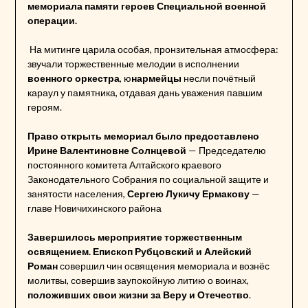
мемориала памяти героев Специальной военной
операции.
На митинге царила особая, пронзительная атмосфера:
звучали торжественные мелодии в исполнении
военного оркестра
, ю
нармейцы
несли почётный
караул у памятника, отдавая дань уважения павшим
героям.
Право открыть мемориал было предоставлено
Ирине Валентиновне Солнцевой
— Председателю
постоянного комитета Алтайского краевого
Законодательного Собрания по социальной защите и
занятости населения,
Сергею Лукичу Ермакову
—
главе Новичихинского района
Завершилось мероприятие торжественным
освящением.
Епископ Рубцовский и Алейский
Роман
совершил чин освящения мемориала и вознёс
молитвы, совершив заупокойную литию о воинах,
положивших свои жизни за Веру и Отечество
.