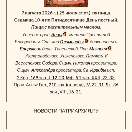
7 августа 2026 г. ( 25 июля ст.ст.), пятница.
Седмица 10-я по Пятидесятнице. День постный.
Пища с растительным маслом.
Успение прав.
Анны
, матери Пресвятой
Богородицы. Свв. жен
Олимпиады
диакониссы и
Евпраксии
девы, Тавеннской. Прп.
Макария
Желтоводского, Унженского. Память
V
Вселенского Собора
. Сщмч.
Николая
пресвитера.
Сщмч.
Александра
пресвитера. Св.
Ираиды
исп.
2 Кор., 169 зач., I, 12-20.
Мф., 91 зач., XXII, 23-33.
Прав. Анны:
Гал., 210 зач. (от полу́), IV, 22-31.
Лк., 36
зач., VIII, 16-21.
НОВОСТИ ПАТРИАРХИЯ.РУ