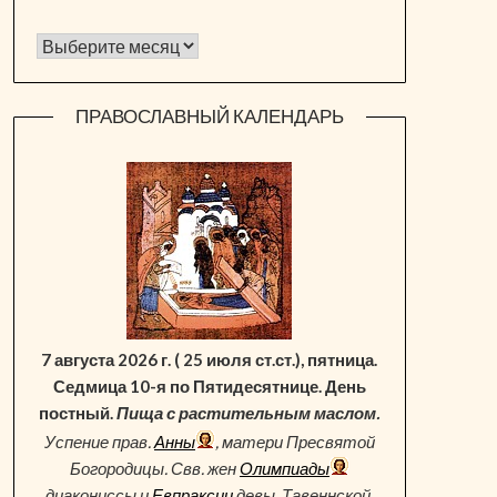
Архив новостей
ПРАВОСЛАВНЫЙ КАЛЕНДАРЬ
7 августа 2026 г. ( 25 июля ст.ст.), пятница.
Седмица 10-я по Пятидесятнице. День
постный.
Пища с растительным маслом.
Успение прав.
Анны
, матери Пресвятой
Богородицы. Свв. жен
Олимпиады
диакониссы и
Евпраксии
девы, Тавеннской.