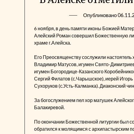
Опубликовано
06.11.
6 ноября, в день памяти иконы Божией Матер
Алейский Роман совершил Божественную л
храме г.Алейска.
Его Преосвященству сослужили настоятель х
Владимир Матусов, игумен Свято-Димитриевс
игумен Богородице-Казанского Коробейнико
Сергий Филатов (с.Чарышское), иерей Игорь
Сухоруков (с.Усть-Калманка). Диаконский чи
За богослужением пел хор матушек Алейско
Балакиревой.
По окончании Божественной литургии был со
обратился к молящимся с архипастырским п