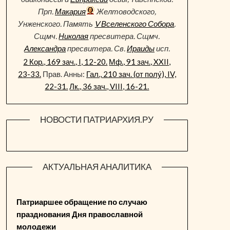
Прп.
Макария
Желтоводского,
Унженского. Память
V Вселенского Собора
.
Сщмч.
Николая
пресвитера. Сщмч.
Александра
пресвитера. Св.
Ираиды
исп.
2 Кор., 169 зач., I, 12-20.
Мф., 91 зач., XXII,
23-33.
Прав. Анны:
Гал., 210 зач. (от полу́), IV,
22-31.
Лк., 36 зач., VIII, 16-21.
НОВОСТИ ПАТРИАРХИЯ.РУ
АКТУАЛЬНАЯ АНАЛИТИКА
Патриаршее обращение по случаю
празднования Дня православной
молодежи