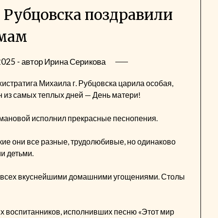
 Рубцовска поздравили
мам
2025
- автор
Ирина Серикова
истратига Михаила г. Рубцовска царила особая,
 из самых теплых дней — День матери!
мановой исполнил прекрасные песнопения.
кие они все разные, трудолюбивые, но одинаково
и детьми.
и всех вкуснейшими домашними угощениями. Столы
 воспитанников, исполнивших песню «Этот мир