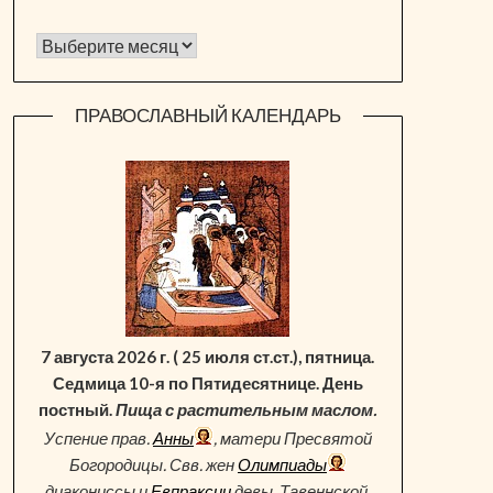
Архив новостей
ПРАВОСЛАВНЫЙ КАЛЕНДАРЬ
7 августа 2026 г. ( 25 июля ст.ст.), пятница.
Седмица 10-я по Пятидесятнице. День
постный.
Пища с растительным маслом.
Успение прав.
Анны
, матери Пресвятой
Богородицы. Свв. жен
Олимпиады
диакониссы и
Евпраксии
девы, Тавеннской.