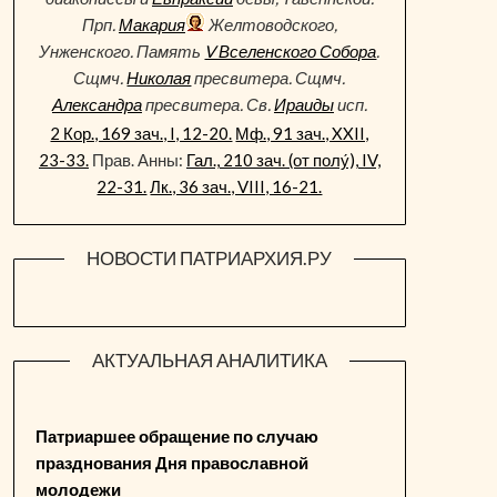
Прп.
Макария
Желтоводского,
Унженского. Память
V Вселенского Собора
.
Сщмч.
Николая
пресвитера. Сщмч.
Александра
пресвитера. Св.
Ираиды
исп.
2 Кор., 169 зач., I, 12-20.
Мф., 91 зач., XXII,
23-33.
Прав. Анны:
Гал., 210 зач. (от полу́), IV,
22-31.
Лк., 36 зач., VIII, 16-21.
НОВОСТИ ПАТРИАРХИЯ.РУ
АКТУАЛЬНАЯ АНАЛИТИКА
Патриаршее обращение по случаю
празднования Дня православной
молодежи