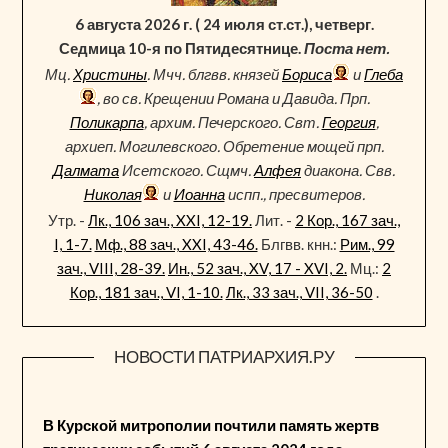
6 августа 2026 г. ( 24 июля ст.ст.), четверг.
Седмица 10-я по Пятидесятнице.
Поста нет.
Мц.
Христины
. Мчч. блгвв. князей
Бориса
и
Глеба
, во св. Крещении Романа и Давида. Прп.
Поликарпа
, архим. Печерского. Свт.
Георгия
,
архиеп. Могилевского. Обретение мощей прп.
Далмата
Исетского. Сщмч.
Алфея
диакона. Свв.
Николая
и
Иоанна
испп., пресвитеров.
Утр. -
Лк., 106 зач., XXI, 12-19.
Лит. -
2 Кор., 167 зач.,
I, 1-7.
Мф., 88 зач., XXI, 43-46.
Блгвв. кнн.:
Рим., 99
зач., VIII, 28-39.
Ин., 52 зач., XV, 17 - XVI, 2.
Мц.:
2
Кор., 181 зач., VI, 1-10.
Лк., 33 зач., VII, 36-50
.
НОВОСТИ ПАТРИАРХИЯ.РУ
В Курской митрополии почтили память жертв