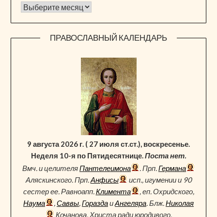
Архив новостей
ПРАВОСЛАВНЫЙ КАЛЕНДАРЬ
9 августа 2026 г. ( 27 июля ст.ст.), воскресенье.
Неделя 10-я по Пятидесятнице.
Поста нет.
Вмч. и целителя
Пантелеимона
. Прп.
Германа
Аляскинского. Прп.
Анфисы
исп., игумении и 90
сестер ее. Равноапп.
Климента
, еп. Охридского,
Наума
,
Саввы
,
Горазда
и
Ангеляра
. Блж.
Николая
Кочанова, Христа ради юродивого,