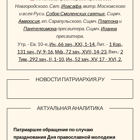
Новгородского. Свт.
Иоасафа
, митр. Московского
и всея Руси.
Собор Смоленских святых
. Сщмч.
Амвросия
, еп. Сарапульского. Сщмч.
Платона
и
Пантелеимона
пресвитера. Сщмч.
Иоанна
пресвитера.
Утр. - Ев. 10-е,
Ин., 66 зач., XXI, 1-14.
Лит. -
1 Кор.,
131 зач., IV, 9-16.
Мф., 72 зач., XVII, 14-23.
Вмч.:
2
Тим., 292 зач., II, 1-10.
Ин., 52 зач., XV, 17 - XVI, 2.
НОВОСТИ ПАТРИАРХИЯ.РУ
АКТУАЛЬНАЯ АНАЛИТИКА
Патриаршее обращение по случаю
празднования Дня православной молодежи