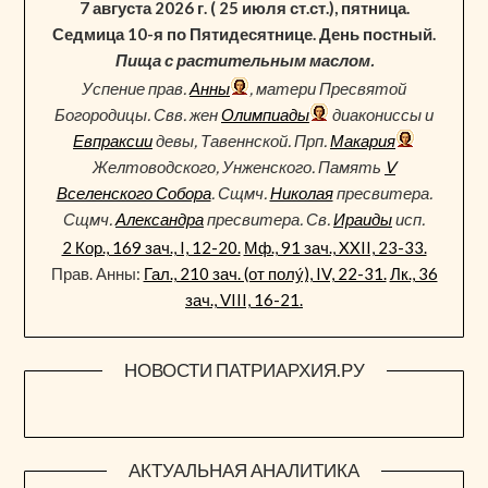
7 августа 2026 г. ( 25 июля ст.ст.), пятница.
Седмица 10-я по Пятидесятнице. День постный.
Пища с растительным маслом.
Успение прав.
Анны
, матери Пресвятой
Богородицы. Свв. жен
Олимпиады
диакониссы и
Евпраксии
девы, Тавеннской. Прп.
Макария
Желтоводского, Унженского. Память
V
Вселенского Собора
. Сщмч.
Николая
пресвитера.
Сщмч.
Александра
пресвитера. Св.
Ираиды
исп.
2 Кор., 169 зач., I, 12-20.
Мф., 91 зач., XXII, 23-33.
Прав. Анны:
Гал., 210 зач. (от полу́), IV, 22-31.
Лк., 36
зач., VIII, 16-21.
НОВОСТИ ПАТРИАРХИЯ.РУ
АКТУАЛЬНАЯ АНАЛИТИКА