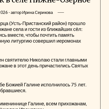
2026
- автор
Ирина Серикова
рца (Усть-Пристанский район) прошло
жане села и гости из ближайших сёл:
сь вместе, чтобы почтить память
енную литургию совершил иеромонах
бен святителю Николаю стали главными
жане в этот день причастились Святых
бе Божией Галине исполнилось 75 лет.
обравшиеся.
 имениннице Галине, всем прихожанам,