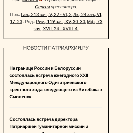
Сергия
пресвитера.
Прп.:
Гал., 213 зач., V, 22 - VI, 2.
Лк., 24 зач., VI,
17-23
. Ряд.:
Рим., 119 зач., XV, 30-33.
Мф., 73
зач., XVII, 24 - XVIII, 4.
НОВОСТИ ПАТРИАРХИЯ.РУ
На границе России и Белоруссии
состоялась встреча ежегодного XXII
Международного Одигитриевского
крестного хода, следующего из Витебска в
Смоленск
Состоялась встреча директора
Патриаршей гуманитарной миссии и