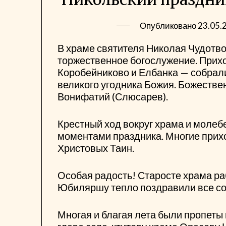
Опубликовано
23.05.
В храме святителя Николая Чудотво
торжественное богослужение. Прихо
Коробейниково и Елбанка — собрали
великого угодника Божия. Божеств
Вонифатий (Слюсарев).
Крестный ход вокруг храма и моле
моментами праздника. Многие прихо
Христовых Таин.
Особая радость! Старосте храма ра
Юбиляршу тепло поздравили все с
Многая и благая лета были пропеты