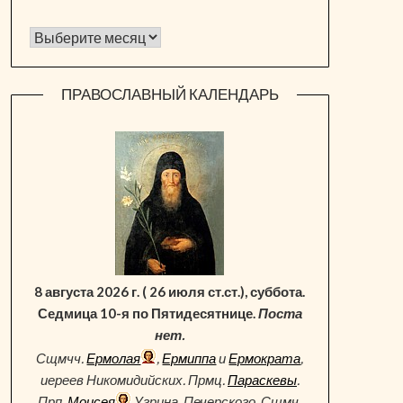
Архив новостей
ПРАВОСЛАВНЫЙ КАЛЕНДАРЬ
8 августа 2026 г. ( 26 июля ст.ст.), суббота.
Седмица 10-я по Пятидесятнице.
Поста
нет.
Сщмчч.
Ермолая
,
Ермиппа
и
Ермократа
,
иереев Никомидийских. Прмц.
Параскевы
.
Прп.
Моисея
Угрина, Печерского. Сщмч.