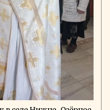
к в селе Нижне-Озёрное