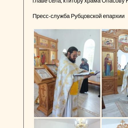
главе села, ктитору храма Опасову
Пресс-служба Рубцовской епархии