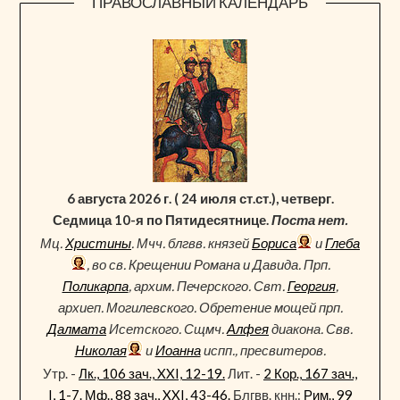
ПРАВОСЛАВНЫЙ КАЛЕНДАРЬ
6 августа 2026 г. ( 24 июля ст.ст.), четверг.
Седмица 10-я по Пятидесятнице.
Поста нет.
Мц.
Христины
. Мчч. блгвв. князей
Бориса
и
Глеба
, во св. Крещении Романа и Давида. Прп.
Поликарпа
, архим. Печерского. Свт.
Георгия
,
архиеп. Могилевского. Обретение мощей прп.
Далмата
Исетского. Сщмч.
Алфея
диакона. Свв.
Николая
и
Иоанна
испп., пресвитеров.
Утр. -
Лк., 106 зач., XXI, 12-19.
Лит. -
2 Кор., 167 зач.,
I, 1-7.
Мф., 88 зач., XXI, 43-46.
Блгвв. кнн.:
Рим., 99