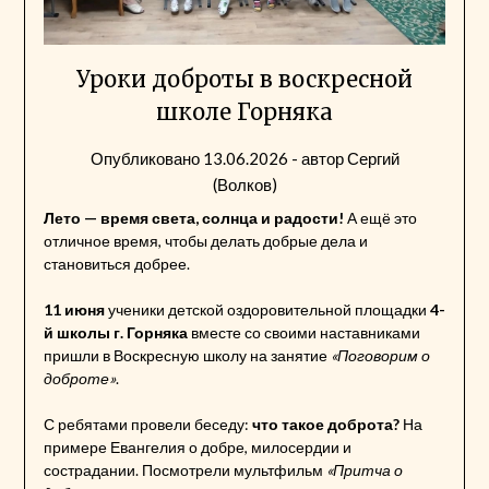
Уроки доброты в воскресной
школе Горняка
Опубликовано
13.06.2026
- автор
Сергий
(Волков)
Лето — время света, солнца и радости!
А ещё это
отличное время, чтобы делать добрые дела и
становиться добрее.
11 июня
ученики детской оздоровительной площадки
4-
й школы г. Горняка
вместе со своими наставниками
пришли в Воскресную школу на занятие
«Поговорим о
доброте»
.
С ребятами провели беседу:
что такое доброта?
На
примере Евангелия о добре, милосердии и
сострадании. Посмотрели мультфильм
«Притча о