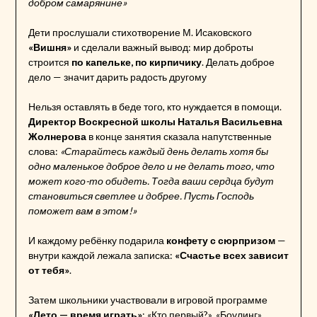
добром самарянине»
Дети прослушали стихотворение М. Исаковского
«Вишня»
и сделали важный вывод: мир доброты
строится
по капельке, по кирпичику
. Делать доброе
дело — значит дарить радость другому
Нельзя оставлять в беде того, кто нуждается в помощи.
Директор Воскресной школы Наталья Васильевна
Жолнерова
в конце занятия сказала напутственные
слова:
«Старайтесь каждый день делать хотя бы
одно маленькое доброе дело и не делать того, что
может кого-то обидеть. Тогда ваши сердца будут
становиться светлее и добрее. Пусть Господь
поможет вам в этом!»
И каждому ребёнку подарила
конфету с сюрпризом
—
внутри каждой лежала записка:
«Счастье всех зависит
от тебя»
.
Затем школьники участвовали в игровой программе
«Лето — время играть»
: «Кто первый?», «Боулинг»,