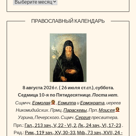
Архив новостей
ПРАВОСЛАВНЫЙ КАЛЕНДАРЬ
8 августа 2026 г. ( 26 июля ст.ст.), суббота.
Седмица 10-я по Пятидесятнице.
Поста нет.
Сщмчч.
Ермолая
,
Ермиппа
и
Ермократа
, иереев
Никомидийских. Прмц.
Параскевы
. Прп.
Моисея
Угрина, Печерского. Сщмч.
Сергия
пресвитера.
Прп.:
Гал., 213 зач., V, 22 - VI, 2.
Лк., 24 зач., VI, 17-23
.
Ряд.:
Рим., 119 зач., XV, 30-33.
Мф., 73 зач., XVII, 24 -