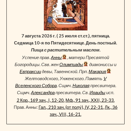
7 августа 2026 г. ( 25 июля ст.ст.), пятница.
Седмица 10-я по Пятидесятнице. День постный.
Пища с растительным маслом.
Успение прав.
Анны
, матери Пресвятой
Богородицы. Свв. жен
Олимпиады
диакониссы и
Евпраксии
девы, Тавеннской. Прп.
Макария
Желтоводского, Унженского. Память
V
Вселенского Собора
. Сщмч.
Николая
пресвитера.
Сщмч.
Александра
пресвитера. Св.
Ираиды
исп.
2 Кор., 169 зач., I, 12-20.
Мф., 91 зач., XXII, 23-33.
Прав. Анны:
Гал., 210 зач. (от полу́), IV, 22-31.
Лк., 36
зач., VIII, 16-21.