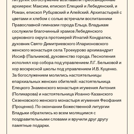
архиереи: Максим, епископ Елецкий и Лебедянский, и
Роман, епископ Рубцовский и Алейский. Архипастырей с
цветами и хлебом с солью встречали воспитанники
Православной гимназии города Ельца. Владыкам
сослужили благочинный храмов Лебедянского
церковного округа протоиерей Игнатий Кондратюк,
духовник Свято-Димитриевского Иларионовского
женского монастыря села Троекурово архимандрит
Иосиф (Пальчиков), духовенство города. Песнопения
исполнял хор собора под управлением Л.Г. Бельковой и
хор воскресной школы под управлением И.В. Куценко.
За богослужением молились настоятельницы
епархиальных женских обителей: настоятельница
Елецкого Знаменского монастыря игумения Антония
(Поликарова) и настоятельница Иоанно-Казанского
Сезеновского женского монастыря игумения Феофания
(Проценко). По окончании Божественной литургии
Владыки обратились ко всем молящимся с
поздравительными словами и вручили друг другу
памятные подарки.