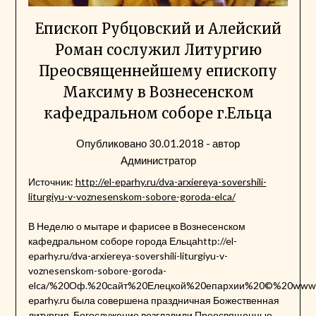
Епископ Рубцовский и Алейский
Роман сослужил Литургию
Преосвященнейшему епископу
Максиму в Вознесенском
кафедральном соборе г.Ельца
Опубликовано
30.01.2018
- автор
Администратор
Источник:
http://el-eparhy.ru/dva-arxiereya-sovershili-
liturgiyu-v-voznesenskom-sobore-goroda-elca/
В Неделю о мытаре и фарисее в Вознесенском
кафедральном соборе города Ельцаhttp://el-
eparhy.ru/dva-arxiereya-sovershili-liturgiyu-v-
voznesenskom-sobore-goroda-
elca/%20Оф.%20сайт%20Елецкой%20епархии%20©%20www.
eparhy.ru была совершена праздничная Божественная
литургия. Богослужение возглавили Преосвященные