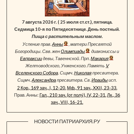
7 августа 2026 г. ( 25 июля ст.ст.), пятница.
Седмица 10-я по Пятидесятнице. День постный.
Пища с растительным маслом.
Успение прав.
Анны
, матери Пресвятой
Богородицы. Свв. жен
Олимпиады
диакониссы и
Евпраксии
девы, Тавеннской. Прп.
Макария
Желтоводского, Унженского. Память
V
Вселенского Собора
. Сщмч.
Николая
пресвитера.
Сщмч.
Александра
пресвитера. Св.
Ираиды
исп.
2 Кор., 169 зач., I, 12-20.
Мф., 91 зач., XXII, 23-33.
Прав. Анны:
Гал., 210 зач. (от полу́), IV, 22-31.
Лк., 36
зач., VIII, 16-21.
НОВОСТИ ПАТРИАРХИЯ.РУ