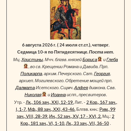
6 августа 2026 г. ( 24 июля ст.ст.), четверг.
Седмица 10-я по Пятидесятнице.
Поста нет.
Мц.
Христины
. Мчч. блгвв. князей
Бориса
и
Глеба
, во св. Крещении Романа и Давида. Прп.
Поликарпа
, архим. Печерского. Свт.
Георгия
,
архиеп. Могилевского. Обретение мощей прп.
Далмата
Исетского. Сщмч.
Алфея
диакона. Свв.
Николая
и
Иоанна
испп., пресвитеров.
Утр. -
Лк., 106 зач., XXI, 12-19.
Лит. -
2 Кор., 167 зач.,
I, 1-7.
Мф., 88 зач., XXI, 43-46.
Блгвв. кнн.:
Рим., 99
зач., VIII, 28-39.
Ин., 52 зач., XV, 17 - XVI, 2.
Мц.:
2
Кор., 181 зач., VI, 1-10.
Лк., 33 зач., VII, 36-50
.