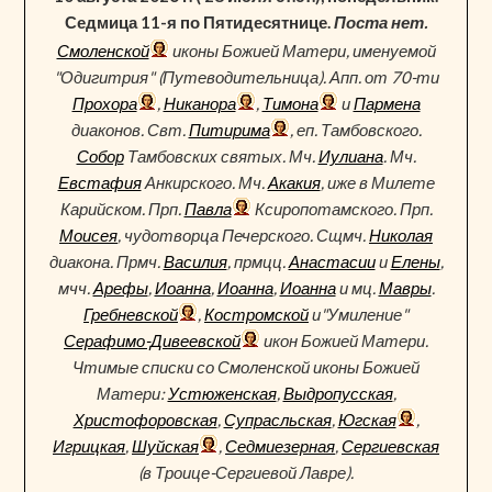
Седмица 11-я по Пятидесятнице.
Поста нет.
Смоленской
иконы Божией Матери, именуемой
"Одигитрия" (Путеводительница). Апп. от 70-ти
Прохора
,
Никанора
,
Тимона
и
Пармена
диаконов. Свт.
Питирима
, еп. Тамбовского.
Собор
Тамбовских святых. Мч.
Иулиана
. Мч.
Евстафия
Анкирского. Мч.
Акакия
, иже в Милете
Карийском. Прп.
Павла
Ксиропотамского. Прп.
Моисея
, чудотворца Печерского. Сщмч.
Николая
диакона. Прмч.
Василия
, прмцц.
Анастасии
и
Елены
,
мчч.
Арефы
,
Иоанна
,
Иоанна
,
Иоанна
и мц.
Мавры
.
Гребневской
,
Костромской
и"Умиление"
Серафимо-Дивеевской
икон Божией Матери.
Чтимые списки со Смоленской иконы Божией
Матери:
Устюженская
,
Выдропусская
,
Христофоровская
,
Супрасльская
,
Югская
,
Игрицкая
,
Шуйская
,
Седмиезерная
,
Сергиевская
(в Троице-Сергиевой Лавре).