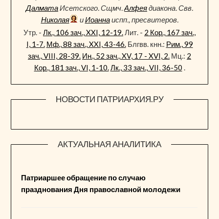
Далмата
Исетского. Сщмч.
Алфея
диакона. Свв.
Николая
и
Иоанна
испп., пресвитеров.
Утр. -
Лк., 106 зач., XXI, 12-19.
Лит. -
2 Кор., 167 зач.,
I, 1-7.
Мф., 88 зач., XXI, 43-46.
Блгвв. кнн.:
Рим., 99
зач., VIII, 28-39.
Ин., 52 зач., XV, 17 - XVI, 2.
Мц.:
2
Кор., 181 зач., VI, 1-10.
Лк., 33 зач., VII, 36-50
.
НОВОСТИ ПАТРИАРХИЯ.РУ
АКТУАЛЬНАЯ АНАЛИТИКА
Патриаршее обращение по случаю
празднования Дня православной молодежи