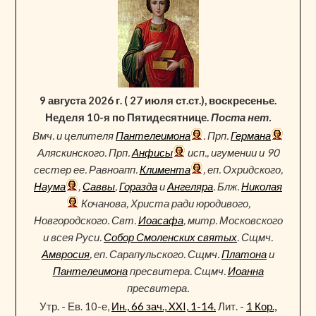
9 августа 2026 г. ( 27 июля ст.ст.), воскресенье.
Неделя 10-я по Пятидесятнице.
Поста нет.
Вмч. и целителя
Пантелеимона
. Прп.
Германа
Аляскинского. Прп.
Анфисы
исп., игумении и 90
сестер ее. Равноапп.
Климента
, еп. Охридского,
Наума
,
Саввы
,
Горазда
и
Ангеляра
. Блж.
Николая
Кочанова, Христа ради юродивого,
Новгородского. Свт.
Иоасафа
, митр. Московского
и всея Руси.
Собор Смоленских святых
. Сщмч.
Амвросия
, еп. Сарапульского. Сщмч.
Платона
и
Пантелеимона
пресвитера. Сщмч.
Иоанна
пресвитера.
Утр. - Ев. 10-е,
Ин., 66 зач., XXI, 1-14.
Лит. -
1 Кор.,